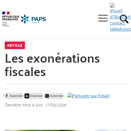
Aller
Aller
Aller
à
au
au
la
menu
contenu
Ouvrir
recherche
principal,
RE
le
menu
principal
ARTICLE
Les exonérations
fiscales
Autoriser
Autoriser
Autoriser
Dernière mise à jour :
17/02/2026