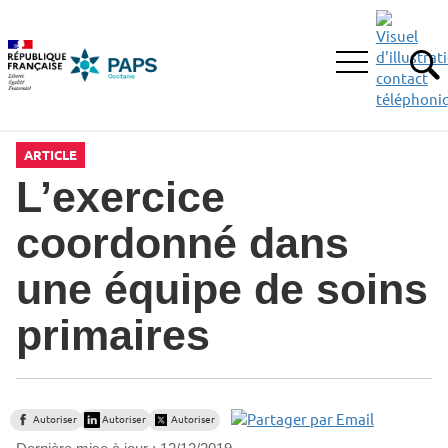
Aller
Aller
Aller
à
au
au
la
menu
contenu
Ouvrir
recherche
principal,
RE
le
menu
principal
ARTICLE
L’exercice
coordonné dans
une équipe de soins
primaires
Autoriser
Autoriser
Autoriser